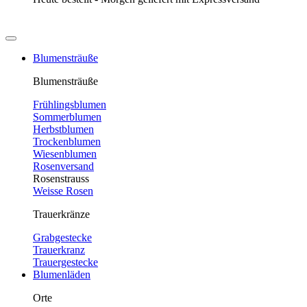
Blumensträuße
Blumensträuße
Frühlingsblumen
Sommerblumen
Herbstblumen
Trockenblumen
Wiesenblumen
Rosenversand
Rosenstrauss
Weisse Rosen
Trauerkränze
Grabgestecke
Trauerkranz
Trauergestecke
Blumenläden
Orte