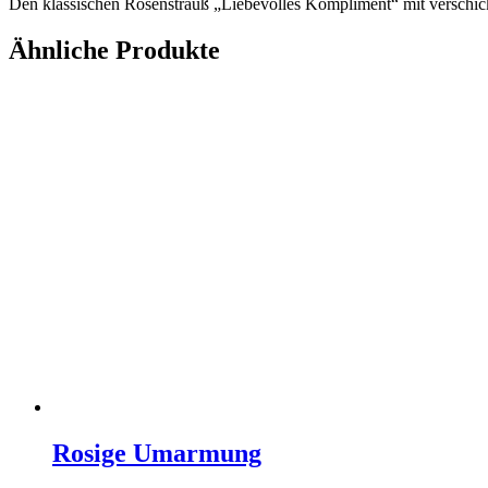
Den klassischen Rosenstrauß „Liebevolles Kompliment“ mit verschick
Ähnliche Produkte
Rosige Umarmung