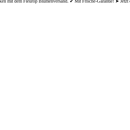
en mit dem Fleurop Blumenversand. ✔ Mit Frische-Garantie! ➤ Jetzt o