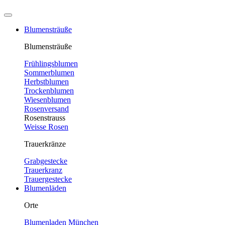
Blumensträuße
Blumensträuße
Frühlingsblumen
Sommerblumen
Herbstblumen
Trockenblumen
Wiesenblumen
Rosenversand
Rosenstrauss
Weisse Rosen
Trauerkränze
Grabgestecke
Trauerkranz
Trauergestecke
Blumenläden
Orte
Blumenladen München