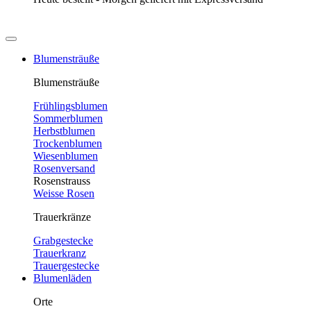
Blumensträuße
Blumensträuße
Frühlingsblumen
Sommerblumen
Herbstblumen
Trockenblumen
Wiesenblumen
Rosenversand
Rosenstrauss
Weisse Rosen
Trauerkränze
Grabgestecke
Trauerkranz
Trauergestecke
Blumenläden
Orte