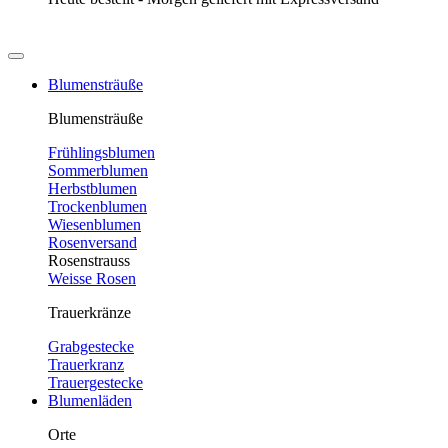
Blumensträuße
Blumensträuße
Frühlingsblumen
Sommerblumen
Herbstblumen
Trockenblumen
Wiesenblumen
Rosenversand
Rosenstrauss
Weisse Rosen
Trauerkränze
Grabgestecke
Trauerkranz
Trauergestecke
Blumenläden
Orte