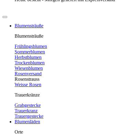
Blumensträuße
Blumensträuße
Frühlingsblumen
Sommerblumen
Herbstblumen
Trockenblumen
Wiesenblumen
Rosenversand
Rosenstrauss
Weisse Rosen
Trauerkränze
Grabgestecke
Trauerkranz
Trauergestecke
Blumenläden
Orte