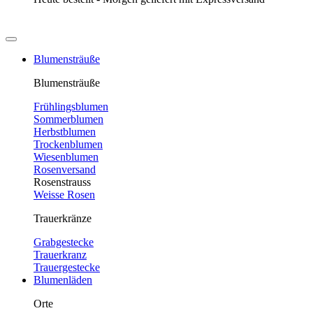
Blumensträuße
Blumensträuße
Frühlingsblumen
Sommerblumen
Herbstblumen
Trockenblumen
Wiesenblumen
Rosenversand
Rosenstrauss
Weisse Rosen
Trauerkränze
Grabgestecke
Trauerkranz
Trauergestecke
Blumenläden
Orte