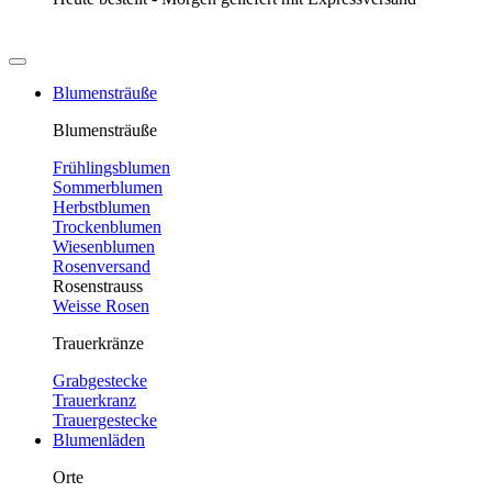
Blumensträuße
Blumensträuße
Frühlingsblumen
Sommerblumen
Herbstblumen
Trockenblumen
Wiesenblumen
Rosenversand
Rosenstrauss
Weisse Rosen
Trauerkränze
Grabgestecke
Trauerkranz
Trauergestecke
Blumenläden
Orte