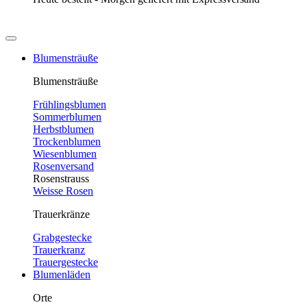
Blumensträuße
Blumensträuße
Frühlingsblumen
Sommerblumen
Herbstblumen
Trockenblumen
Wiesenblumen
Rosenversand
Rosenstrauss
Weisse Rosen
Trauerkränze
Grabgestecke
Trauerkranz
Trauergestecke
Blumenläden
Orte