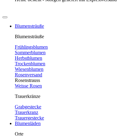
Blumensträuße
Blumensträuße
Frühlingsblumen
Sommerblumen
Herbstblumen
Trockenblumen
Wiesenblumen
Rosenversand
Rosenstrauss
Weisse Rosen
Trauerkränze
Grabgestecke
Trauerkranz
Trauergestecke
Blumenläden
Orte