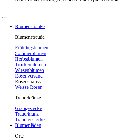
Blumensträuße
Blumensträuße
Frühlingsblumen
Sommerblumen
Herbstblumen
Trockenblumen
Wiesenblumen
Rosenversand
Rosenstrauss
Weisse Rosen
Trauerkränze
Grabgestecke
Trauerkranz
Trauergestecke
Blumenläden
Orte