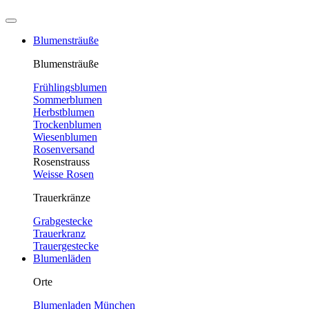
Blumensträuße
Blumensträuße
Frühlingsblumen
Sommerblumen
Herbstblumen
Trockenblumen
Wiesenblumen
Rosenversand
Rosenstrauss
Weisse Rosen
Trauerkränze
Grabgestecke
Trauerkranz
Trauergestecke
Blumenläden
Orte
Blumenladen München