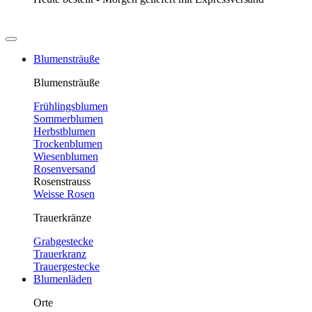
Blumensträuße
Blumensträuße
Frühlingsblumen
Sommerblumen
Herbstblumen
Trockenblumen
Wiesenblumen
Rosenversand
Rosenstrauss
Weisse Rosen
Trauerkränze
Grabgestecke
Trauerkranz
Trauergestecke
Blumenläden
Orte