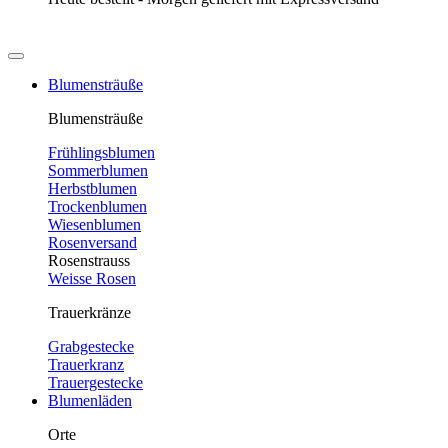
Blumensträuße
Blumensträuße
Frühlingsblumen
Sommerblumen
Herbstblumen
Trockenblumen
Wiesenblumen
Rosenversand
Rosenstrauss
Weisse Rosen
Trauerkränze
Grabgestecke
Trauerkranz
Trauergestecke
Blumenläden
Orte