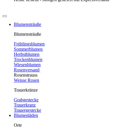
Blumensträuße
Blumensträuße
Frühlingsblumen
Sommerblumen
Herbstblumen
Trockenblumen
Wiesenblumen
Rosenversand
Rosenstrauss
Weisse Rosen
Trauerkränze
Grabgestecke
Trauerkranz
Trauergestecke
Blumenläden
Orte