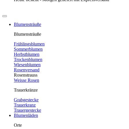
Blumensträuße
Blumensträuße
Frühlingsblumen
Sommerblumen
Herbstblumen
Trockenblumen
Wiesenblumen
Rosenversand
Rosenstrauss
Weisse Rosen
Trauerkränze
Grabgestecke
Trauerkranz
Trauergestecke
Blumenläden
Orte