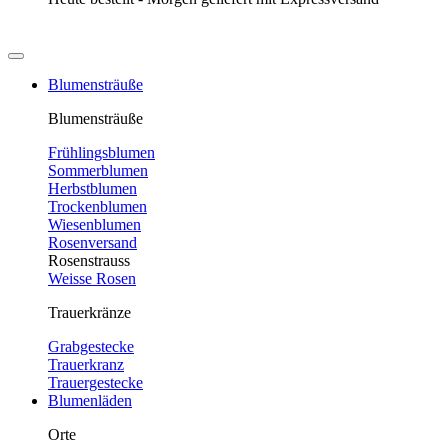
Blumensträuße
Blumensträuße
Frühlingsblumen
Sommerblumen
Herbstblumen
Trockenblumen
Wiesenblumen
Rosenversand
Rosenstrauss
Weisse Rosen
Trauerkränze
Grabgestecke
Trauerkranz
Trauergestecke
Blumenläden
Orte