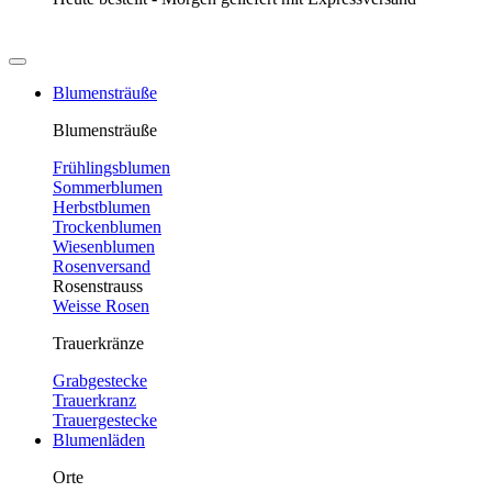
Blumensträuße
Blumensträuße
Frühlingsblumen
Sommerblumen
Herbstblumen
Trockenblumen
Wiesenblumen
Rosenversand
Rosenstrauss
Weisse Rosen
Trauerkränze
Grabgestecke
Trauerkranz
Trauergestecke
Blumenläden
Orte